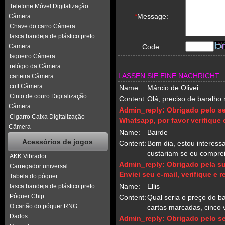
Telefone Móvel Digitalização
*
Message:
Câmera
Chave do carro Câmera
lasca bandeja de plástico preto
Camera
Code:
Isqueiro Câmera
relógio da Câmera
LASSEN SIE EINE NACHRICHT
carteira Câmera
cuff Câmera
Name:
Márcio de Olivei
Cinto de couro Digitalização
Content:
Olá, preciso de baralho 
Câmera
Admin_reply:
Obrigado pelo se
Cigarro Caixa Digitalização
Whatsapp, por favor verifique
Câmera
Name:
Bairde
Acessórios de jogos
Content:
Bom dia, estou interess
custariam se eu compre
AKK Vibrador
Admin_reply:
Obrigado pela su
Carregador universal
Enviei seu e-mail, verifique e
Tabela do póquer
Name:
Ellis
lasca bandeja de plástico preto
Pôquer Chip
Content:
Qual seria o preço do b
O cartão do póquer RNG
cartas marcadas, cinco 
Dados
Admin_reply:
Obrigado pelo se