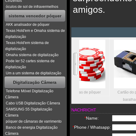
Cinzentos
óculos de sol de infravermelhos
amigos.
sistema vencedor póquer
AKK analisador de pôquer
Texas Hold'em e Omaha sistema de
digitalização
Texas Hold'em sistema de
digitalização
Omaha sistema de digitalização
Pode ler 52 cartes sistema de
digitalização
Um a um sistema de digitalização
Digitalização Câmera
Telefone Móvel Digitalização
a bandeja de plástico
fichas de pôquer
Cartão do póquer
Câmera
preto
baralhador
Cabo USB Digitalização Câmera
SAMSUNG S5 Digitalização
NACHRICHT
Câmera
*
Name:
póquer de câmaras de varrimento
*
Phone / Whatsapp:
Banco de energia Digitalização
Câmera