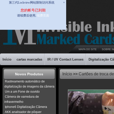
第三代Lockview网站限制访问系统
×
您的帐号已到期
请续费后使用,
续费页面
MAPA DO SITE
SOBRE N
Início
cartas marcadas
IR / UV Contact Lenses
Digitalização C
Início
>>
Cartões de troca de
Novos Produtos
Rastreamento automático de
digitalização de imagens da câmera
Um a um Fone de ouvido
Câmera de varredura de
infravermelho
Iphone6 Digitalização Câmera
AKK analisador de pôquer