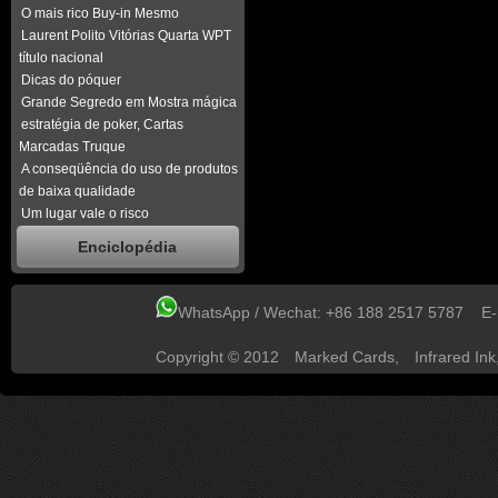
O mais rico Buy-in Mesmo
Laurent Polito Vitórias Quarta WPT
título nacional
Dicas do póquer
Grande Segredo em Mostra mágica
estratégia de poker, Cartas
Marcadas Truque
A conseqüência do uso de produtos
de baixa qualidade
Um lugar vale o risco
Enciclopédia
WhatsApp / Wechat: +86 188 2517 5787 E
Copyright © 2012
Marked Cards
,
Infrared Ink