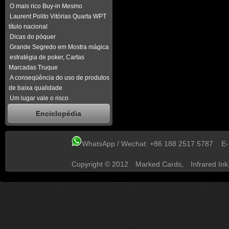
O mais rico Buy-in Mesmo
Laurent Polito Vitórias Quarta WPT
título nacional
Dicas do póquer
Grande Segredo em Mostra mágica
estratégia de poker, Cartas
Marcadas Truque
A conseqüência do uso de produtos
de baixa qualidade
Um lugar vale o risco
Enciclopédia
WhatsApp / Wechat: +86 188 2517 5787 E
Copyright © 2012
Marked Cards
,
Infrared Ink