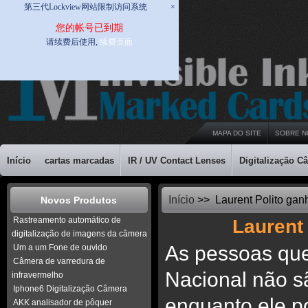
第三代Lockview网站限制访问系统
×
您的帐号已到期
请续费后使用,
续费页面
MAPA DO SITE
SOBRE N
Início
cartas marcadas
IR / UV Contact Lenses
Digitalização C
Início
>> Laurent Polito ganh
Novos Produtos
Rastreamento automático de
Laurent 
digitalização de imagens da câmera
As pessoas que
Um a um Fone de ouvido
Câmera de varredura de
Nacional não s
infravermelho
Iphone6 Digitalização Câmera
enquanto ele p
AKK analisador de pôquer