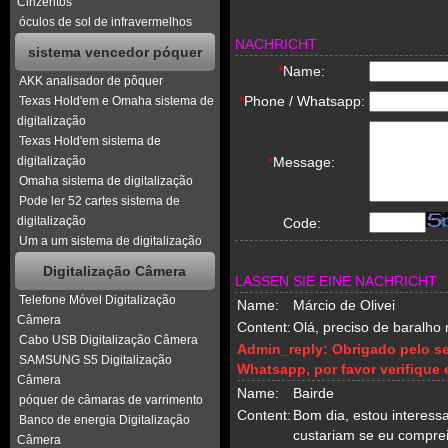
Cinzentos
óculos de sol de infravermelhos
NACHRICHT
sistema vencedor póquer
*
Name:
AKK analisador de pôquer
*
Phone / Whatsapp:
Texas Hold'em e Omaha sistema de
digitalização
Texas Hold'em sistema de
digitalização
*
Message:
Omaha sistema de digitalização
Pode ler 52 cartes sistema de
digitalização
Code:
Um a um sistema de digitalização
Digitalização Câmera
LASSEN SIE EINE NACHRICHT
Telefone Móvel Digitalização
Name:
Márcio de Olivei
Câmera
Content:
Olá, preciso de baralho 
Cabo USB Digitalização Câmera
Admin_reply:
Obrigado pelo se
SAMSUNG S5 Digitalização
Whatsapp, por favor verifique
Câmera
Name:
Bairde
póquer de câmaras de varrimento
Content:
Bom dia, estou interess
Banco de energia Digitalização
custariam se eu compre
Câmera